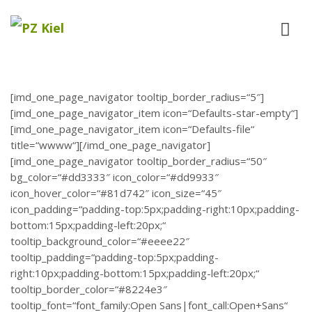
[imd_one_page_navigator tooltip_border_radius=“5″]
[imd_one_page_navigator_item icon=“Defaults-star-empty“]
[imd_one_page_navigator_item icon=“Defaults-file“
title=“wwww“][/imd_one_page_navigator]
[imd_one_page_navigator tooltip_border_radius=“50″
bg_color=“#dd3333″ icon_color=“#dd9933″
icon_hover_color=“#81d742″ icon_size=“45″
icon_padding=“padding-top:5px;padding-right:10px;padding-
bottom:15px;padding-left:20px;“
tooltip_background_color=“#eeee22″
tooltip_padding=“padding-top:5px;padding-
right:10px;padding-bottom:15px;padding-left:20px;“
tooltip_border_color=“#8224e3″
tooltip_font=“font_family:Open Sans|font_call:Open+Sans“